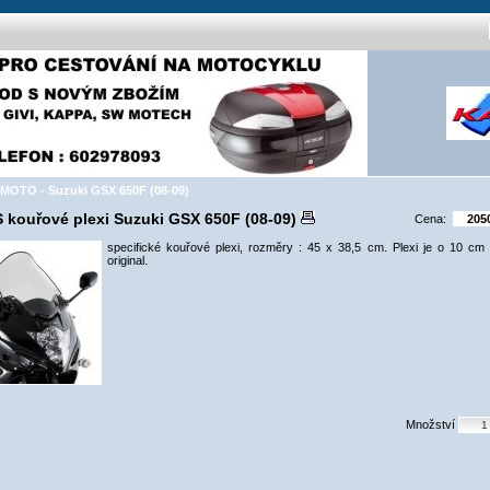
MOTO - Suzuki GSX 650F (08-09)
 kouřové plexi Suzuki GSX 650F (08-09)
Cena:
specifické kouřové plexi, rozměry : 45 x 38,5 cm. Plexi je o 10 cm
original.
Množství