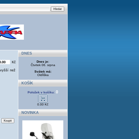
DNES
Dnes je:
Kč
Čtvrtek 06. srpna
 vyšší než
Svátek má:
Oldřiška
KOŠÍK
0
Položek v košíku:
0.00 Kč
NOVINKA