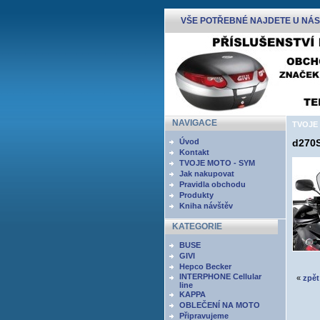
VŠE POTŘEBNÉ NAJDETE U NÁS
NAVIGACE
TVOJE 
Úvod
d270S
Kontakt
TVOJE MOTO - SYM
Jak nakupovat
Pravidla obchodu
Produkty
Kniha návštěv
KATEGORIE
BUSE
GIVI
Hepco Becker
INTERPHONE Cellular
«
zpět
line
KAPPA
OBLEČENÍ NA MOTO
Připravujeme