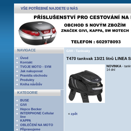
VŠE POTŘEBNÉ NAJDETE U NÁS
NAVIGACE
GIVI - Tankvaky
Úvod
T470 tankvak 13/21 litrů LINEA 
Kontakt
NOVINKA
- tan
TVOJE MOTO - SYM
14 dní
Jak nakupovat
Pravidla obchodu
Produkty
Kniha návštěv
KATEGORIE
BUSE
GIVI
Hepco Becker
INTERPHONE Cellular
«
zpět
line
KAPPA
OBLEČENÍ NA MOTO
Připravujeme