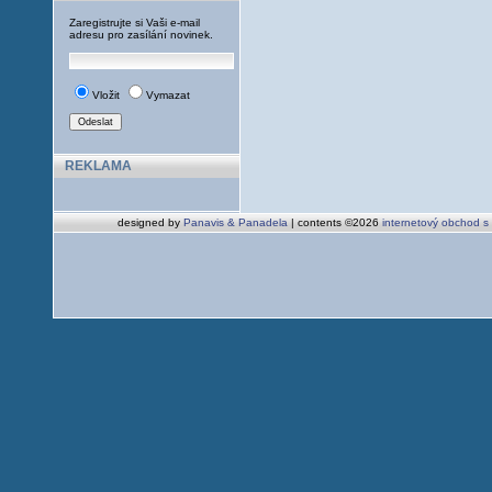
Zaregistrujte si Vaši e-mail
adresu pro zasílání novinek.
Vložit
Vymazat
REKLAMA
designed by
Panavis & Panadela
| contents ©2026
internetový obchod s