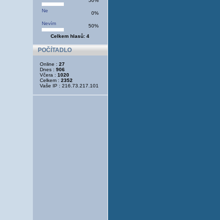
50%
Ne
0%
Nevím
50%
Celkem hlasů: 4
POČÍTADLO
Online :
27
Dnes :
906
Včera :
1020
Celkem :
2352
Vaše IP : 216.73.217.101