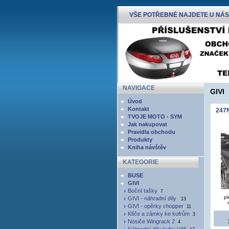
VŠE POTŘEBNÉ NAJDETE U NÁS
NAVIGACE
GIVI
Úvod
Kontakt
247N
TVOJE MOTO - SYM
Jak nakupovat
Pravidla obchodu
Produkty
Kniha návštěv
KATEGORIE
BUSE
GIVI
Boční tašky
7
pl
GIVI - náhradní díly
13
GIVI - opěrky chopper
11
Klíče a zámky ke kufrům
3
Nosiče Wingrack 2
4