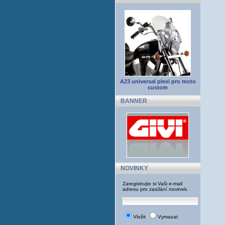
A23 universal plexi pro moto
custom
BANNER
NOVINKY
Zaregistrujte si Vaši e-mail
adresu pro zasílání novinek.
Vložit
Vymazat