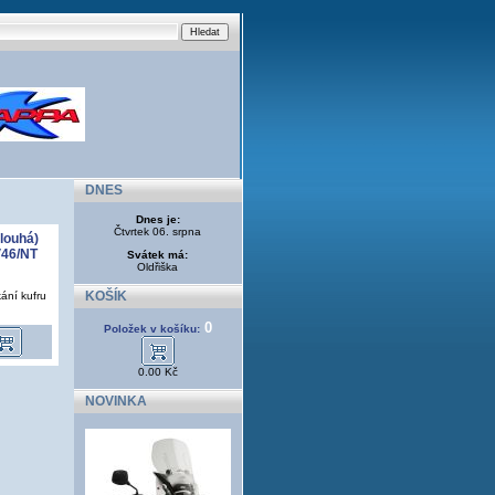
DNES
Dnes je:
Čtvrtek 06. srpna
dlouhá)
V46/NT
Svátek má:
Oldřiška
KOŠÍK
ání kufru
0
Položek v košíku:
0.00 Kč
NOVINKA