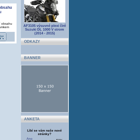
 obsahu
u
í obsahu
AF3105 výsuvné plexi čiré
zámkem
Suzuki DL 1000 V strom
(2014 - 2015)
ODKAZY
BANNER
ANKETA
Líbí se vám naše nové
stránky?
Ano