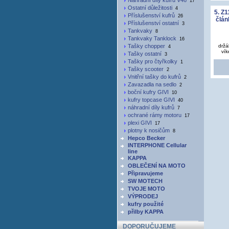
Náhradní díly kufru V46
17
Ostatní důležitosti
4
5. Z
Příslušenství kufrů
26
člán
Příslušenství ostatní
3
Tankvaky
8
Tankvaky Tanklock
16
Tašky chopper
držá
4
vík
Tašky ostatní
3
Tašky pro čtyřkolky
1
Tašky scooter
2
Vnitřní tašky do kufrů
2
Zavazadla na sedlo
2
boční kufry GIVI
10
kufry topcase GIVI
40
náhradní díly kufrů
7
ochrané rámy motoru
17
plexi GIVI
17
plotny k nosičům
8
Hepco Becker
INTERPHONE Cellular
line
KAPPA
OBLEČENÍ NA MOTO
Připravujeme
SW MOTECH
TVOJE MOTO
VÝPRODEJ
kufry použité
přilby KAPPA
DOPORUČUJEME