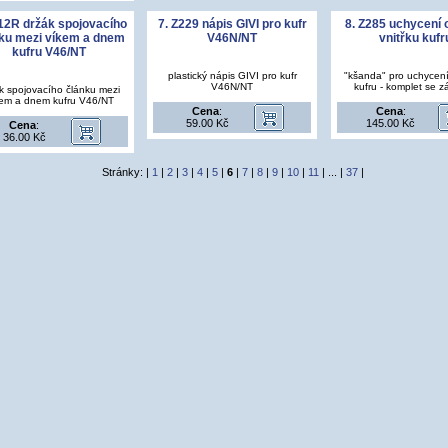
112R držák spojovacího
7. Z229 nápis GIVI pro kufr
8. Z285 uchycení
ku mezi víkem a dnem
V46N/NT
vnitřku kufr
kufru V46/NT
plastický nápis GIVI pro kufr
"kšanda" pro uchycen
V46N/NT
kufru - komplet se 
k spojovacího článku mezi
em a dnem kufru V46/NT
Cena
:
Cena
:
59.00 Kč
145.00 Kč
Cena
:
36.00 Kč
Stránky: |
1
|
2
|
3
|
4
|
5
|
6
|
7
|
8
|
9
|
10
|
11
| ... |
37
|