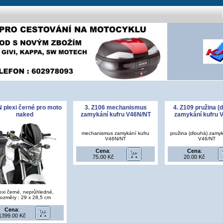
 plexi černé pro moto
3. Z106 mechanismus
4. Z109 pružina (
naked
zamykání kufru V46N/NT
zamykání kufru 
mechanismus zamykání kufru
pružina (dlouhá) zamyk
V46N/NT
V46/NT
Cena
:
Cena
:
75.00 Kč
20.00 Kč
exi černé, neprůhledné,
rozměry : 29 x 28,5 cm
Cena
:
1399.00 Kč